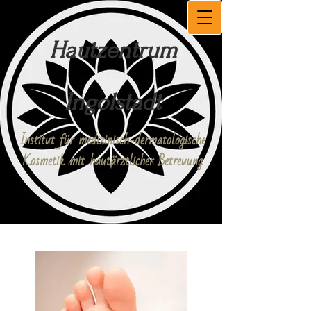
Hautzentrum
Ingolstadt
Institut für medizinisch-dermatologische
Kosmetik mit hautärztlicher Betreuung