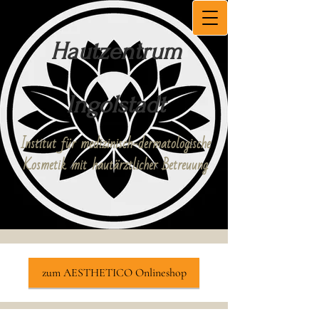
Hautzentrum
Ingolstadt
Institut für medizinisch-dermatologische
Kosmetik mit hautärztlicher Betreuung
zum AESTHETICO Onlineshop