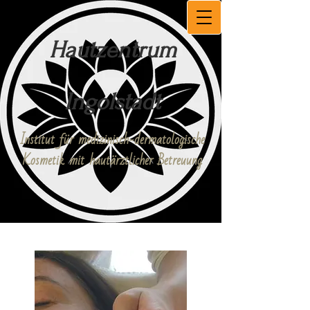
Hautzentrum
Ingolstadt
Institut für medizinisch-dermatologische
Kosmetik mit hautärztlicher Betreuung